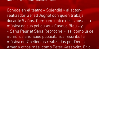
Conoce en el teatro « Splendid » al actor-
realizador Gérad Jugnot con quien trabaja
durante 9 años. Compone entre otras cosas la
música de sus peliculas « Casque Bleu » y
« Sans Peur et Sans Reproche », asi como la de
numéros anuncios publicitarios. Escribe la
música de 7 peliculas realizadas por Denis
Amar y otros más, como Peter Kassovitz, Eric
Cyvanian o Pierre Lary.
Hoy en dia, a titulo personal ha firmado unas
treinta peliculas y telenovelas. Compone
también para jóvenes realizadores.
Más que todo compositor para la imagen
además del ciné y de la télévision, trabaja
también para el teatro, varias obras, entre las
cuales la música de « Popkin’s » obra de
Murray Shisgall, el famoso autor américano de
la pellicula « Tootsie ». Crea también partituras
de espectáculos celebrando acontecimientos
especiales, relatos históricos y obras
sinfónicas.