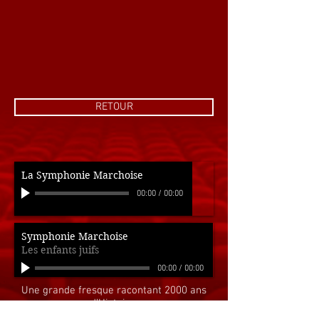
RETOUR
La Symphonie Marchoise
00:00
/
00:00
Symphonie Marchoise
Les enfants juifs
00:00
/
00:00
Une grande fresque racontant 2000 ans
d’Histoire.
Ecrit par Murielle Magellan, sur une idée