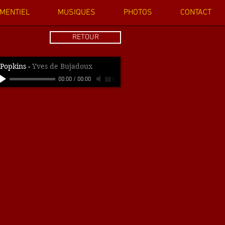
MENTIEL
MUSIQUES
PHOTOS
CONTACT
RETOUR
Popkins
-
Yves de Bujadoux
00:00
/
00:00